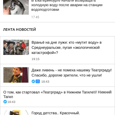
В Екатеринбурге начали возвращать
холодную воду после аварии на станции
водоподготовки
17:45
ЛЕНТА НОВОСТЕЙ
Враньё на дне лужи: кто «мутит воду» в
Среднеуральске, пугая «экологической
катастрофой»?
19:15
Даже ливень - не помеха нашему Театрграду!
Спасибо, дорогие зрители, что не ушли!
18:43
О том, как стартовал «Театрград» в Нижнем Тагиле!//
Нижний
Тагил
18:43
Город детства.. Красочный.