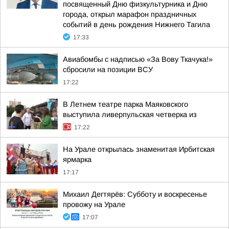
посвященный Дню физкультурника и Дню
города, открыл марафон праздничных
событий в день рождения Нижнего Тагила
17:33
Авиабомбы с надписью «За Вову Ткачука!»
сбросили на позиции ВСУ
17:22
В Летнем театре парка Маяковского
выступила ливерпульская четверка из
17:22
На Урале открылась знаменитая Ирбитская
ярмарка
17:17
Михаил Дегтярёв: Субботу и воскресенье
провожу на Урале
17:07