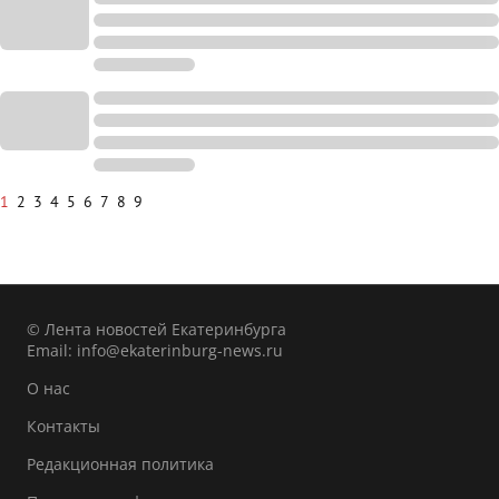
1
2
3
4
5
6
7
8
9
© Лента новостей Екатеринбурга
Email:
info@ekaterinburg-news.ru
О нас
Контакты
Редакционная политика