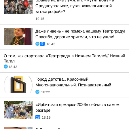
Враньё на дне лужи: кто «мутит воду» в
Среднеуральске, пугая «экологической
катастрофой»?
19:15
Даже ливень - не помеха нашему Театрграду!
Спасибо, дорогие зрители, что не ушли!
18:43
О том, как стартовал «Театрград» в Нижнем Тагиле!//
Нижний
Тагил
18:43
Город детства.. Красочный.
Многонациональный. Познавательный
18:22
«Ирбитская ярмарка-2026» сейчас в самом
разгаре
18:19