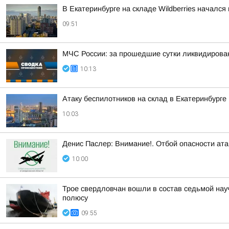
В Екатеринбурге на складе Wildberries началс
09:51
МЧС России: за прошедшие сутки ликвидирова
10:13
Атаку беспилотников на склад в Екатеринбург
10:03
Денис Паслер: Внимание!. Отбой опасности ат
10:00
Трое свердловчан вошли в состав седьмой нау
полюсу
09:55