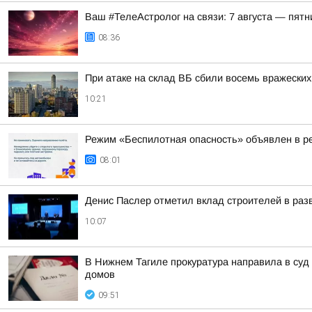
Ваш #ТелеАстролог на связи: 7 августа — пятн
08:36
При атаке на склад ВБ сбили восемь вражески
10:21
Режим «Беспилотная опасность» объявлен в р
08:01
Денис Паслер отметил вклад строителей в раз
10:07
В Нижнем Тагиле прокуратура направила в суд
домов
09:51