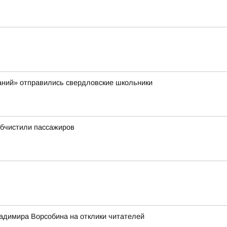
аний» отправились свердловские школьники
обчистили пассажиров
адимира Ворсобина на отклики читателей