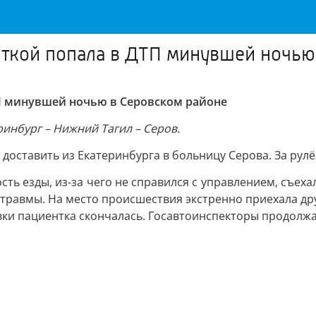
нткой попала в ДТП минувшей ночью
ТП минувшей ночью в Серовском районе
инбург – Нижний Тагил – Серов.
оставить из Екатеринбурга в больницу Серова. За рулё
ть езды, из-за чего не справился с управлением, съеха
а травмы. На место происшествия экстренно приехала др
вки пациентка скончалась. Госавтоинспекторы продолж