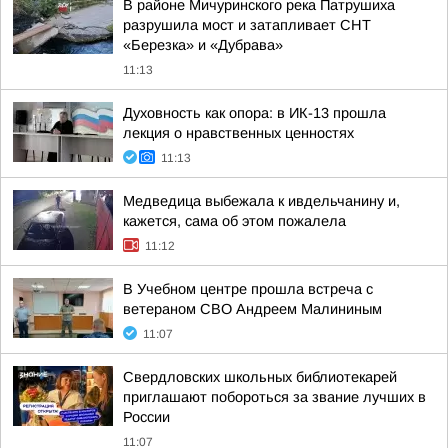
В районе Мичуринского река Патрушиха
разрушила мост и затапливает СНТ
«Березка» и «Дубрава»
11:13
Духовность как опора: в ИК-13 прошла
лекция о нравственных ценностях
11:13
Медведица выбежала к ивдельчанину и,
кажется, сама об этом пожалела
11:12
В Учебном центре прошла встреча с
ветераном СВО Андреем Малининым
11:07
Свердловских школьных библиотекарей
приглашают побороться за звание лучших в
России
11:07