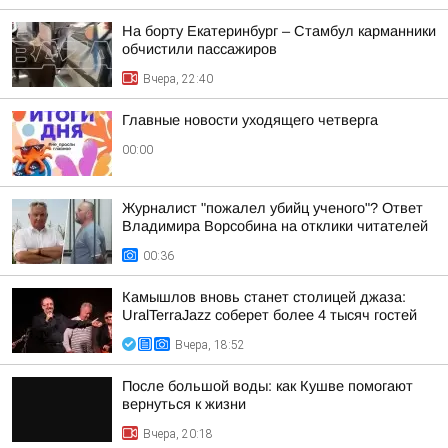
На борту Екатеринбург – Стамбул карманники
обчистили пассажиров
Вчера, 22:40
Главные новости уходящего четверга
00:00
Журналист "пожалел убийц ученого"? Ответ
Владимира Ворсобина на отклики читателей
00:36
Камышлов вновь станет столицей джаза:
UralTerraJazz соберет более 4 тысяч гостей
Вчера, 18:52
После большой воды: как Кушве помогают
вернуться к жизни
Вчера, 20:18