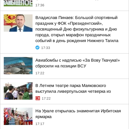
17:36
Владислав Пинаев: Большой спортивный
праздник у ФОК «Президентский»,
посвященный Дню физкультурника и Дню
города, открыл марафон праздничных
событий в день рождения Нижнего Тагила
17:33
Авиабомбы с надписью «За Вову Ткачука!»
сбросили на позиции ВСУ
17:22
В Летнем театре парка Маяковского
выступила ливерпульская четверка из
17:22
На Урале открылась знаменитая Ирбитская
ярмарка
17:17