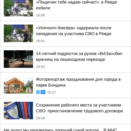
«Пощечин тебе надаю сейчас!»: в Ревде
избили
16:05
«Уличного боксёра» задержали после
нападения на участника СВО в Ревде
16:01
14-летний подросток за рулем «ВАЗа»сбил
мужчину на пешеходном переходе
15:52
Фоторепортаж празднования дня города в
парке Бондина
15:27
Сохранение рабочего места за участником
СВО: приостановление трудового договора
15:19
Не долго мы радовались хорошей сухой погоде... В МЧС