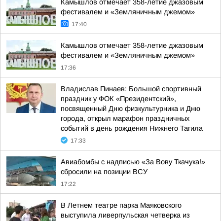
Камышлов отмечает 358-летие джазовым
фестивалем и «Земляничным джемом»
17:40
Камышлов отмечает 358-летие джазовым
фестивалем и «Земляничным джемом»
17:36
Владислав Пинаев: Большой спортивный
праздник у ФОК «Президентский»,
посвященный Дню физкультурника и Дню
города, открыл марафон праздничных
событий в день рождения Нижнего Тагила
17:33
Авиабомбы с надписью «За Вову Ткачука!»
сбросили на позиции ВСУ
17:22
В Летнем театре парка Маяковского
выступила ливерпульская четверка из