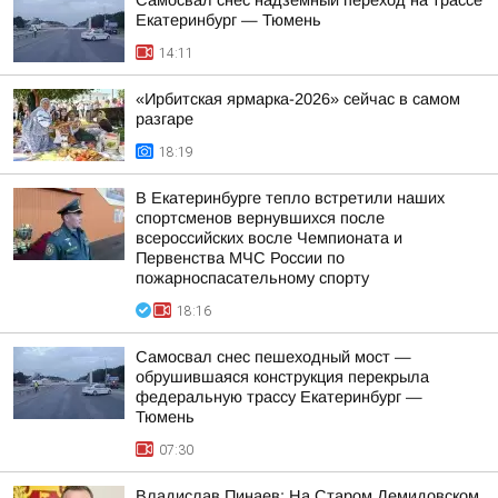
Самосвал снес надземный переход на трассе
Екатеринбург — Тюмень
14:11
«Ирбитская ярмарка-2026» сейчас в самом
разгаре
18:19
В Екатеринбурге тепло встретили наших
спортсменов вернувшихся после
всероссийских восле Чемпионата и
Первенства МЧС России по
пожарноспасательному спорту
18:16
Самосвал снес пешеходный мост —
обрушившаяся конструкция перекрыла
федеральную трассу Екатеринбург —
Тюмень
07:30
Владислав Пинаев: На Старом Демидовском