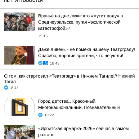
ЛЕНТА НОВОСТЕЙ
Враньё на дне лужи: кто «мутит воду» в
Среднеуральске, пугая «экологической
катастрофой»?
19:15
Даже ливень - не помеха нашему Театрграду!
Спасибо, дорогие зрители, что не ушли!
18:43
О том, как стартовал «Театрград» в Нижнем Тагиле!//
Нижний
Тагил
18:43
Город детства.. Красочный.
Многонациональный. Познавательный
18:22
«Ирбитская ярмарка-2026» сейчас в самом
разгаре