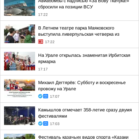
Авиабомбы с надписью «За Вову Ткачука!»
сбросили на позиции ВСУ
17:22
В Летнем театре парка Маяковского
выступила ливерпульская четверка из
17:22
На Урале открылась знаменитая Ирбитская
ярмарка
17:17
Михаил Дегтярёв: Субботу и воскресенье
провожу на Урале
17:07
Камышлов отмечает 358-летие сразу двумя
фестивалями
17:03
Фестиваль казачьих видов спорта «Казаки