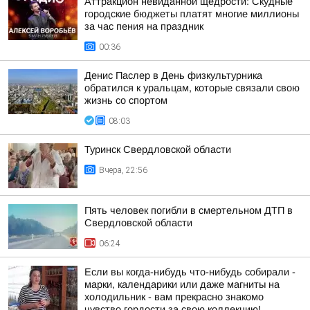
Аттракцион невиданной щедрости: Скудные
городские бюджеты платят многие миллионы
за час пения на праздник
00:36
Денис Паслер в День физкультурника
обратился к уральцам, которые связали свою
жизнь со спортом
08:03
Туринск Свердловской области
Вчера, 22:56
Пять человек погибли в смертельном ДТП в
Свердловской области
06:24
Если вы когда-нибудь что-нибудь собирали -
марки, календарики или даже магниты на
холодильник - вам прекрасно знакомо
чувство гордости за свою коллекцию!