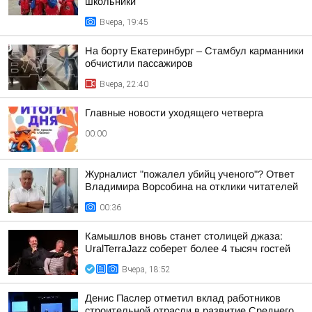
школьники
Вчера, 19:45
На борту Екатеринбург – Стамбул карманники
обчистили пассажиров
Вчера, 22:40
Главные новости уходящего четверга
00:00
Журналист "пожалел убийц ученого"? Ответ
Владимира Ворсобина на отклики читателей
00:36
Камышлов вновь станет столицей джаза:
UralTerraJazz соберет более 4 тысяч гостей
Вчера, 18:52
Денис Паслер отметил вклад работников
строительной отрасли в развитие Среднего