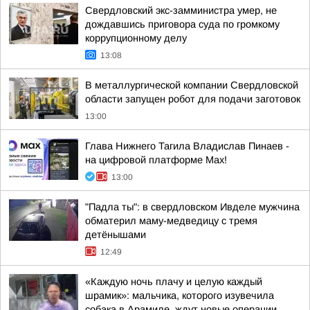
Свердловский экс-замминистра умер, не
дождавшись приговора суда по громкому
коррупционному делу
13:08
В металлургической компании Свердловской
области запущен робот для подачи заготовок
13:00
Глава Нижнего Тагила Владислав Пинаев -
на цифровой платформе Max!
13:00
"Падла ты": в свердловском Ивделе мужчина
обматерил маму-медведицу с тремя
детёнышами
12:49
«Каждую ночь плачу и целую каждый
шрамик»: мальчика, которого изувечила
собака в Арамиле, ждут новые операции