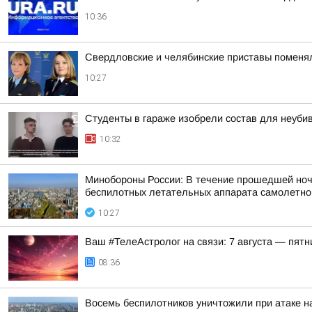
10:36
Свердловские и челябинские приставы поменя
10:27
Студенты в гараже изобрели состав для неуби
10:32
Минобороны России: В течение прошедшей ночи,
беспилотных летательных аппарата самолетного
10:27
Ваш #ТелеАстролог на связи: 7 августа — пятн
08:36
Восемь беспилотников уничтожили при атаке н