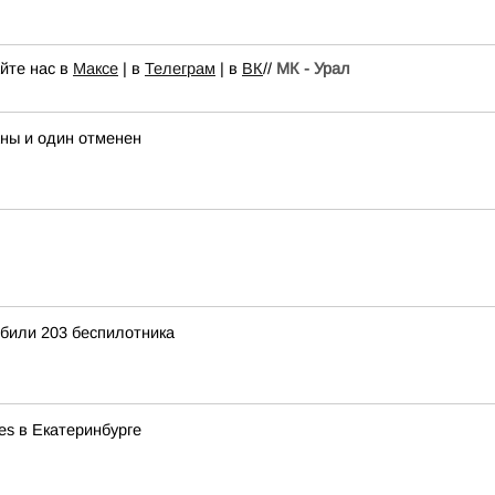
йте нас в
Максе
| в
Телеграм
| в
ВК
//
МК - Урал
ны и один отменен
били 203 беспилотника
es в Екатеринбурге