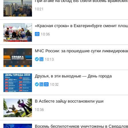
При атаке на склад ВБ сбили восемь вражески
10:21
«Красная строка» в Екатеринбурге сменит площ
10:36
МЧС России: за прошедшие сутки ликвидирова
10:13
Друзья, в эти выходные — День города
10:32
В Асбесте зайцу восстановили уши
10:36
Восемь беспилотников уничтожены в Свердлов