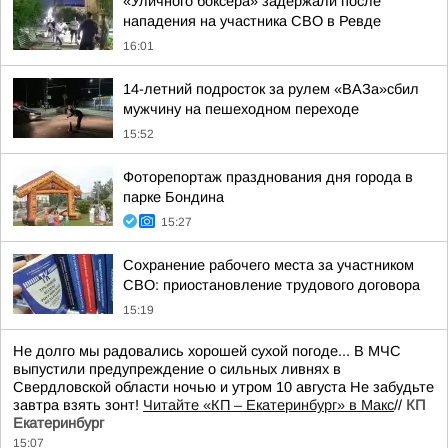
«Уличного боксёра» задержали после
нападения на участника СВО в Ревде
16:01
14-летний подросток за рулем «ВАЗа»сбил
мужчину на пешеходном переходе
15:52
Фоторепортаж празднования дня города в
парке Бондина
15:27
Сохранение рабочего места за участником
СВО: приостановление трудового договора
15:19
Не долго мы радовались хорошей сухой погоде... В МЧС
выпустили предупреждение о сильных ливнях в
Свердловской области ночью и утром 10 августа Не забудьте
завтра взять зонт!
Читайте «КП – Екатеринбург» в Макс
//
КП
Екатеринбург
15:07