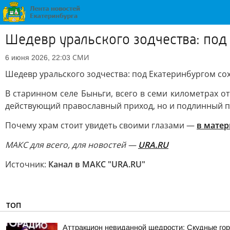
Шедевр уральского зодчества: под
СМИ
6 июня 2026, 22:03
Шедевр уральского зодчества: под Екатеринбургом со
В старинном селе Быньги, всего в семи километрах 
действующий православный приход, но и подлинный п
Почему храм стоит увидеть своими глазами —
в матер
MAКС для всего, для новостей —
URA.RU
Источник:
Канал в МАКС "URA.RU"
ТОП
Аттракцион невиданной щедрости: Скудные гор