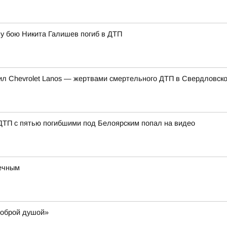
у бою Никита Галишев погиб в ДТП
нил Chevrolet Lanos — жертвами смертельного ДТП в Свердловско
 ДТП с пятью погибшими под Белоярским попал на видео
речным
доброй душой»