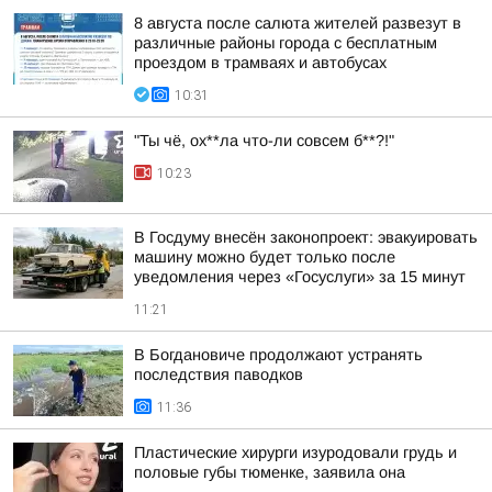
8 августа после салюта жителей развезут в
различные районы города с бесплатным
проездом в трамваях и автобусах
10:31
"Ты чё, ох**ла что-ли совсем б**?!"
10:23
В Госдуму внесён законопроект: эвакуировать
машину можно будет только после
уведомления через «Госуслуги» за 15 минут
11:21
В Богдановиче продолжают устранять
последствия паводков
11:36
Пластические хирурги изуродовали грудь и
половые губы тюменке, заявила она