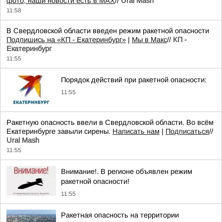
фото, наши новости есть в MAX
//
Ural Mash
11:58
В Свердловской области введен режим ракетной опасности
Подпишись на «КП - Екатеринбург»
|
Мы в Maкс
//
КП -
Екатеринбург
11:55
Порядок действий при ракетной опасности:
11:55
Ракетную опасность ввели в Свердловской области. Во всём
Екатеринбурге завыли сирены.
Написать нам
|
Подписаться
//
Ural Mash
11:55
Внимание!. В регионе объявлен режим
ракетной опасности!
11:55
Ракетная опасность на территории