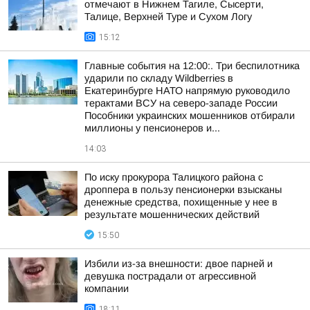
отмечают в Нижнем Тагиле, Сысерти,
Талице, Верхней Туре и Сухом Логу
15:12
Главные события на 12:00:. Три беспилотника
ударили по складу Wildberries в
Екатеринбурге НАТО напрямую руководило
терактами ВСУ на северо-западе России
Пособники украинских мошенников отбирали
миллионы у пенсионеров и...
14:03
По иску прокурора Талицкого района с
дроппера в пользу пенсионерки взысканы
денежные средства, похищенные у нее в
результате мошеннических действий
15:50
Избили из-за внешности: двое парней и
девушка пострадали от агрессивной
компании
18:11