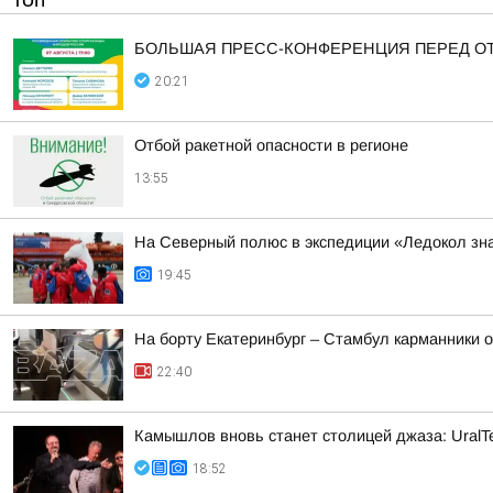
ТОП
БОЛЬШАЯ ПРЕСС-КОНФЕРЕНЦИЯ ПЕРЕД О
20:21
Отбой ракетной опасности в регионе
13:55
На Северный полюс в экспедиции «Ледокол зн
19:45
На борту Екатеринбург – Стамбул карманники 
22:40
Камышлов вновь станет столицей джаза: UralTe
18:52