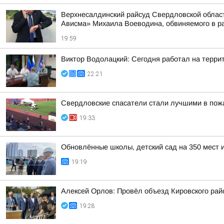
Верхнесалдинский райсуд Свердловской област
Ависма» Михаила Воеводина, обвиняемого в ра
19:59
Виктор Водолацкий: Сегодня работал на терри
22:21
Свердловские спасатели стали лучшими в пож
19:33
Обновлённые школы, детский сад на 350 мест 
19:19
Алексей Орлов: Провёл объезд Кировского рай
19:28