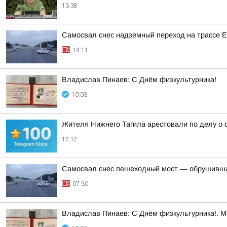
13:38
Самосвал снес надземный переход на трассе 
14:11
Владислав Пинаев: С Днём физкультурника!
10:03
Жителя Нижнего Тагила арестовали по делу о 
12:12
Самосвал снес пешеходный мост — обрушивша
07:30
Владислав Пинаев: С Днём физкультурника!. 