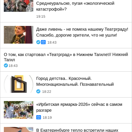
Среднеуральске, пугая «экологической
катастрофой»?
19:15
Даже ливень - не помеха нашему Театрграду!
Спасибо, дорогие зрители, что не ушли!
18:43
О том, как стартовал «Театрград» в Нижнем Тагиле!//
Нижний
Тагил
18:43
Город детства.. Красочный.
Многонациональный. Познавательный
18:22
«Ирбитская ярмарка-2026» сейчас в самом
разгаре
18:19
В Екатеринбурге тепло встретили наших