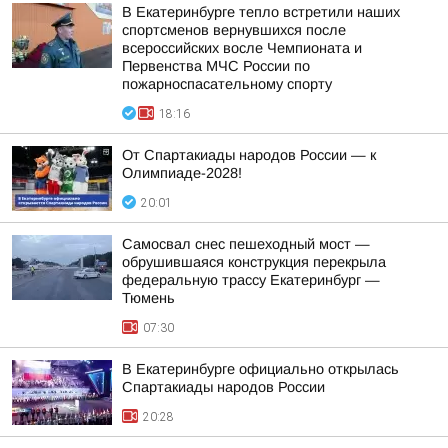
В Екатеринбурге тепло встретили наших
спортсменов вернувшихся после
всероссийских восле Чемпионата и
Первенства МЧС России по
пожарноспасательному спорту
18:16
От Спартакиады народов России — к
Олимпиаде-2028!
20:01
Самосвал снес пешеходный мост —
обрушившаяся конструкция перекрыла
федеральную трассу Екатеринбург —
Тюмень
07:30
В Екатеринбурге официально открылась
Спартакиады народов России
20:28