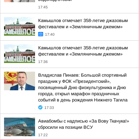
17:45
Камышлов отмечает 358-летие джазовым
фестивалем и «Земляничным джемом»
17:40
Камышлов отмечает 358-летие джазовым
фестивалем и «Земляничным джемом»
17:36
Владислав Пинаев: Большой спортивный
праздник у ФОК «Президентский»,
посвященный Дню физкультурника и Дню
города, открыл марафон праздничных
событий в день рождения Нижнего Тагила
17:33
Авиабомбы с надписью «За Вову Ткачука!»
сбросили на позиции ВСУ
17:22