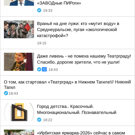
«ЗАВОДные ПИРоги»
19:33
Враньё на дне лужи: кто «мутит воду» в
Среднеуральске, пугая «экологической
катастрофой»?
19:15
Даже ливень - не помеха нашему Театрграду!
Спасибо, дорогие зрители, что не ушли!
18:43
О том, как стартовал «Театрград» в Нижнем Тагиле!//
Нижний
Тагил
18:43
Город детства.. Красочный.
Многонациональный. Познавательный
18:22
«Ирбитская ярмарка-2026» сейчас в самом