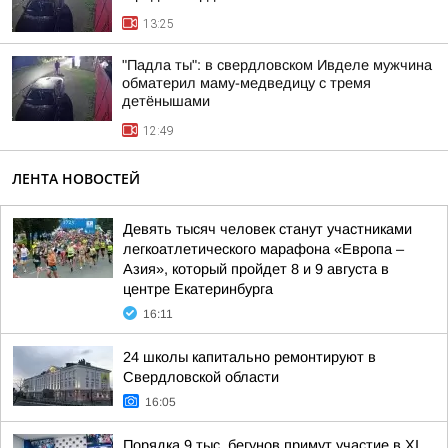
13:25
"Падла ты": в свердловском Ивделе мужчина
обматерил маму-медведицу с тремя
детёнышами
12:49
ЛЕНТА НОВОСТЕЙ
Девять тысяч человек станут участниками
легкоатлетического марафона «Европа –
Азия», который пройдет 8 и 9 августа в
центре Екатеринбурга
16:11
24 школы капитально ремонтируют в
Свердловской области
16:05
Порядка 9 тыс. бегунов примут участие в XI