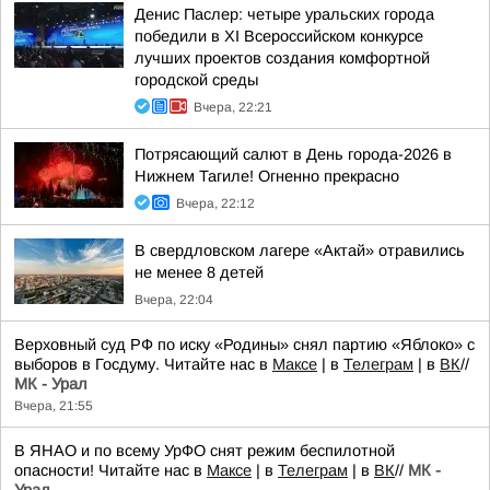
Денис Паслер: четыре уральских города
победили в XI Всероссийском конкурсе
лучших проектов создания комфортной
городской среды
Вчера, 22:21
Потрясающий салют в День города-2026 в
Нижнем Тагиле! Огненно прекрасно
Вчера, 22:12
В свердловском лагере «Актай» отравились
не менее 8 детей
Вчера, 22:04
Верховный суд РФ по иску «Родины» снял партию «Яблоко» с
выборов в Госдуму. Читайте нас в
Максе
| в
Телеграм
| в
ВК
//
МК - Урал
Вчера, 21:55
В ЯНАО и по всему УрФО снят режим беспилотной
опасности! Читайте нас в
Максе
| в
Телеграм
| в
ВК
//
МК -