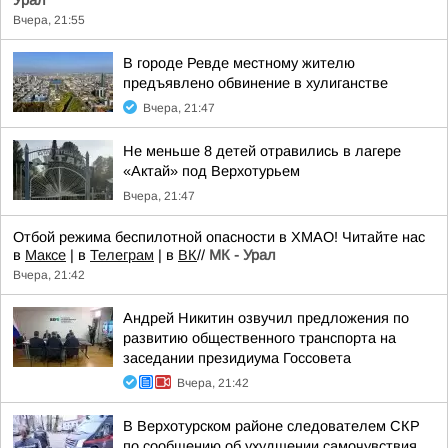
Урал
Вчера, 21:55
В городе Ревде местному жителю
предъявлено обвинение в хулиганстве
Вчера, 21:47
Не меньше 8 детей отравились в лагере
«Актай» под Верхотурьем
Вчера, 21:47
Отбой режима беспилотной опасности в ХМАО! Читайте нас
в
Максе
| в
Телеграм
| в
ВК
//
МК - Урал
Вчера, 21:42
Андрей Никитин озвучил предложения по
развитию общественного транспорта на
заседании президиума Госсовета
Вчера, 21:42
В Верхотурском районе следователем СКР
по сообщению об ухудшении самочувствия