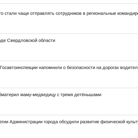
-го стали чаще отправлять сотрудников в региональные командир
оде Свердловской области
Госавтоинспекции напомнили о безопасности на дорогах водите
обматерил маму-медведицу с тремя детёнышами
гии Администрации города обсудили развитие физической культ