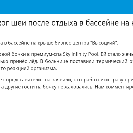
ог шеи после отдыха в бассейне на
а в бассейне на крыше бизнес-центра "Высоцкий".
овой бочки в премиум-спа Sky Infinity Pool. Ей стало же
лько принёс лёд. В больнице поставили термический о
то реакцией организма.
ет представители спа заявили, что работники сразу п
 а другие гости на бочку не жаловались. Нам комментир