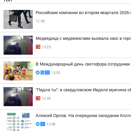
Российские компании во втором квартале 2026
12:09
Медведица с медвежатами вызвала хаос в гор
13:25
В Международный день светофора сотрудники 
13:55
"Падла ты": в свердловском Ивделе мужчина 
12:49
Алексей Орлов: На очередном заседании Колле
13:08