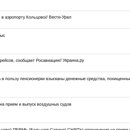
 в аэропорту Кольцово//
Вести-Урал
тыс
рейсов, сообщает Росавиация//
Украина.ру
ра в пользу пенсионерки взысканы денежные средства, похищенны
на прием и выпуск воздушных судов
цово) ПЕРМЬ (Большое Савино) СНЯТЫ ограничения на прием и