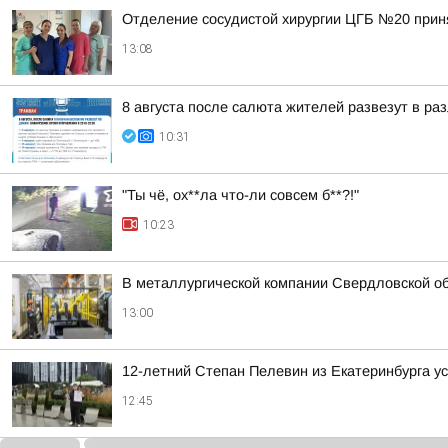
Отделение сосудистой хирургии ЦГБ №20 приня
13:08
8 августа после салюта жителей развезут в ра
10:31
"Ты чё, ох**ла что-ли совсем б**?!"
10:23
В металлургической компании Свердловской об
13:00
12-летний Степан Пелевин из Екатеринбурга у
12:45