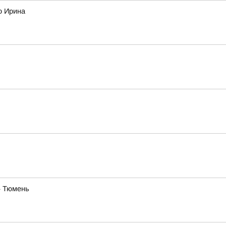
о Ирина
— Тюмень