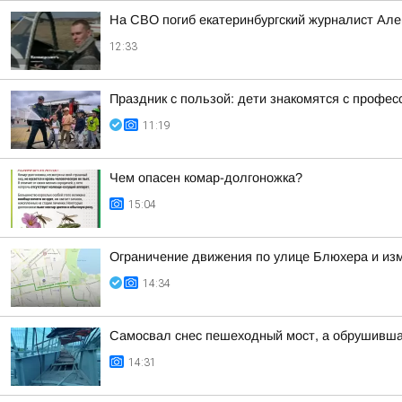
На СВО погиб екатеринбургский журналист Але
12:33
Праздник с пользой: дети знакомятся с профес
11:19
Чем опасен комар-долгоножка?
15:04
Ограничение движения по улице Блюхера и из
14:34
Самосвал снес пешеходный мост, а обрушивша
14:31