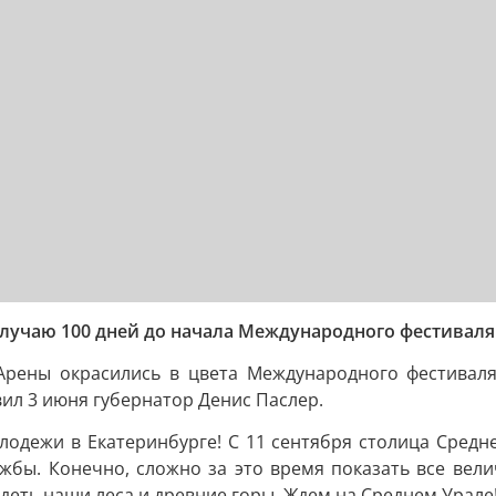
случаю 100 дней до начала Международного фестивал
Арены окрасились в цвета Международного фестиваля
ил 3 июня губернатор Денис Паслер.
лодежи в Екатеринбурге! С 11 сентября столица Средн
жбы. Конечно, сложно за это время показать все велич
идеть наши леса и древние горы. Ждем на Среднем Урале