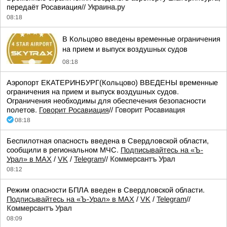
передаёт Росавиация//
Украина.ру
08:18
В Кольцово введены временные ограничения
на прием и выпуск воздушных судов
08:18
Аэропорт ЕКАТЕРИНБУРГ(Кольцово) ВВЕДЕНЫ временные
ограничения на прием и выпуск воздушных судов.
Ограничения необходимы для обеспечения безопасности
полетов.
Говорит Росавиация
//
Говорит Росавиация
08:18
Беспилотная опасность введена в Свердловской области,
сообщили в региональном МЧС.
Подписывайтесь на «Ъ-
Урал» в MAX
/
VK
/
Telegram
//
Коммерсантъ Урал
08:12
Режим опасности БПЛА введен в Свердловской области.
Подписывайтесь на «Ъ-Урал» в MAX
/
VK
/
Telegram
//
Коммерсантъ Урал
08:09