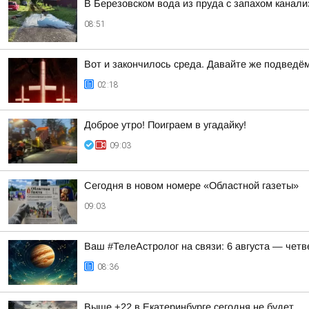
В Березовском вода из пруда с запахом канали
08:51
Вот и закончилось среда. Давайте же подведё
02:18
Доброе утро! Поиграем в угадайку!
09:03
Сегодня в новом номере «Областной газеты»
09:03
Ваш #ТелеАстролог на связи: 6 августа — четв
08:36
Выше +22 в Екатеринбурге сегодня не будет