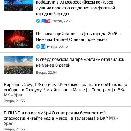
победили в XI Всероссийском конкурсе
лучших проектов создания комфортной
городской среды
Вчера, 22:21
Потрясающий салют в День города-2026 в
Нижнем Тагиле! Огненно прекрасно
Вчера, 22:12
В свердловском лагере «Актай» отравились
не менее 8 детей
Вчера, 22:04
Верховный суд РФ по иску «Родины» снял партию «Яблоко» с
выборов в Госдуму. Читайте нас в
Максе
| в
Телеграм
| в
ВК
//
МК - Урал
Вчера, 21:55
В ЯНАО и по всему УрФО снят режим беспилотной
опасности! Читайте нас в
Максе
| в
Телеграм
| в
ВК
//
МК -
Урал
Вчера, 21:55