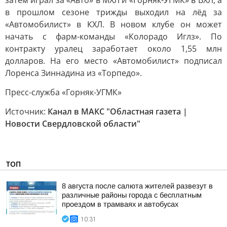
затем играл за «Авто» в МХЛ и «Горняк-УГМК» в ВХЛ, а
в прошлом сезоне трижды выходил на лёд за
«Автомобилист» в КХЛ. В новом клубе он может
начать с фарм-команды «Колорадо Иглз». По
контракту уралец заработает около 1,55 млн
долларов. На его место «Автомобилист» подписал
Лоренса Зиннадина из «Торпедо».
Пресс-служба «Горняк-УГМК»
Источник:
Канал в МАКС "Областная газета |
Новости Свердловской области"
ТОП
8 августа после салюта жителей развезут в
различные районы города с бесплатным
проездом в трамваях и автобусах
10:31