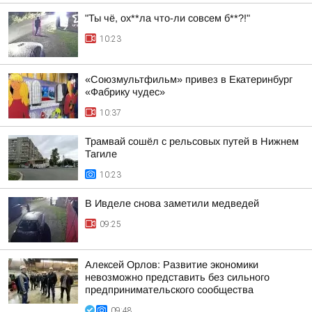
"Ты чё, ох**ла что-ли совсем б**?!"
10:23
«Союзмультфильм» привез в Екатеринбург
«Фабрику чудес»
10:37
Трамвай сошёл с рельсовых путей в Нижнем
Тагиле
10:23
В Ивделе снова заметили медведей
09:25
Алексей Орлов: Развитие экономики
невозможно представить без сильного
предпринимательского сообщества
09:48