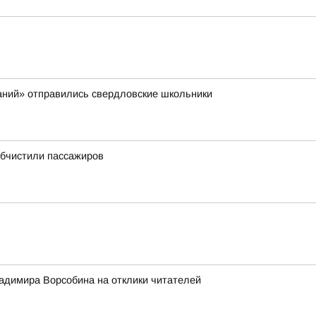
аний» отправились свердловские школьники
обчистили пассажиров
адимира Ворсобина на отклики читателей