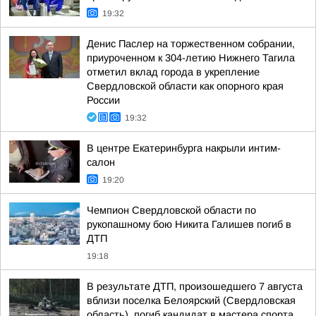
19:32
Денис Паслер на торжественном собрании,
приуроченном к 304-летию Нижнего Тагила
отметил вклад города в укрепление
Свердловской области как опорного края
России
19:32
В центре Екатеринбурга накрыли интим-
салон
19:20
Чемпион Свердловской области по
рукопашному бою Никита Галишев погиб в
ДТП
19:18
В результате ДТП, произошедшего 7 августа
вблизи поселка Белоярский (Свердловская
область), погиб кандидат в мастера спорта