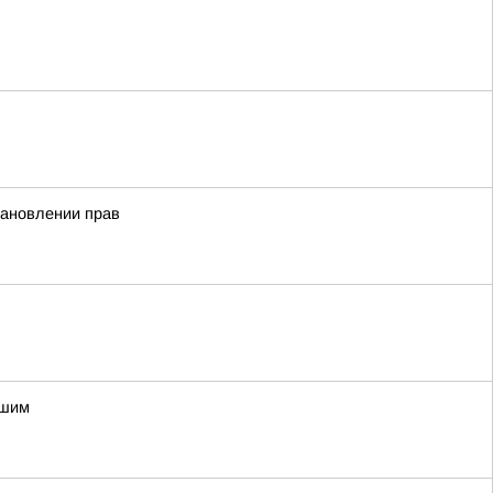
тановлении прав
вшим