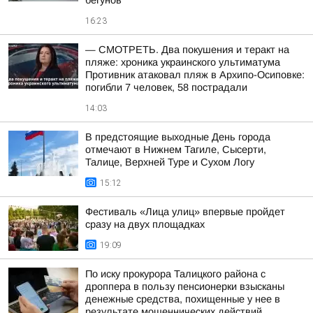
бегунов
16:23
— СМОТРЕТЬ. Два покушения и теракт на
пляже: хроника украинского ультиматума
Противник атаковал пляж в Архипо-Осиповке:
погибли 7 человек, 58 пострадали
14:03
В предстоящие выходные День города
отмечают в Нижнем Тагиле, Сысерти,
Талице, Верхней Туре и Сухом Логу
15:12
Фестиваль «Лица улиц» впервые пройдет
сразу на двух площадках
19:09
По иску прокурора Талицкого района с
дроппера в пользу пенсионерки взысканы
денежные средства, похищенные у нее в
результате мошеннических действий