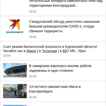
летательных аппарата самолетного типа над
территориями Белгородской...
11:01
Свердловский облсуд ужесточил наказание
бывшим руководителям СИЗО-1, откуда
сбежали террористы
10:55
Снят режим беспилотной опасности в Курганской области!
Читайте нас в
Максе
| в
Телеграм
| в
ВК
//
МК - Урал
10:55
В самарском аэропорту восемь рейсов
задержаны и один отменен
10:45
13-летнего самокатчика сбили в
Екатеринбурге
10:40