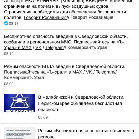
Аэропорт ЕКАТЕРИНБУРГ(Кольцово) ВВЕДЕНЫ временные
ограничения на прием и выпуск воздушных судов.
Ограничения необходимы для обеспечения безопасности
полетов.
Говорит Росавиация
//
Говорит Росавиация
08:18
Беспилотная опасность введена в Свердловской области,
сообщили в региональном МЧС.
Подписывайтесь на «Ъ-
Урал» в MAX
/
VK
/
Telegram
//
Коммерсантъ Урал
08:12
Режим опасности БПЛА введен в Свердловской области.
Подписывайтесь на «Ъ-Урал» в MAX
/
VK
/
Telegram
//
Коммерсантъ Урал
08:09
В Челябинской и Свердловской области,
Пермском крае объявлена беспилотная
опасность
08:09
Режим «Беспилотная опасность» объявлен в
регионе