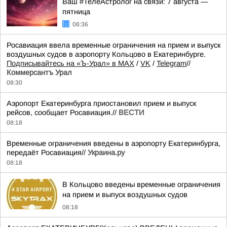
Ваш #ТелеАстролог на связи: 7 августа —
пятница
08:36
Росавиация ввела временные ограничения на прием и выпуск
воздушных судов в аэропорту Кольцово в Екатеринбурге.
Подписывайтесь на «Ъ-Урал» в MAX
/
VK
/
Telegram
//
Коммерсантъ Урал
08:30
Аэропорт Екатеринбурга приостановил прием и выпуск
рейсов, сообщает Росавиация.//
ВЕСТИ
08:18
Временные ограничения введены в аэропорту Екатеринбурга,
передаёт Росавиация//
Украина.ру
08:18
В Кольцово введены временные ограничения
на прием и выпуск воздушных судов
08:18