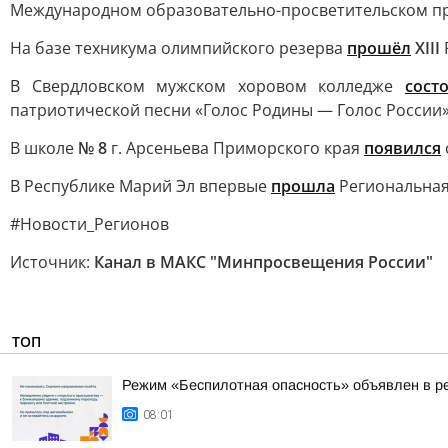
Международном образовательно-просветительском про
На базе техникума олимпийского резерва
прошёл
XIII
В Свердловском мужском хоровом колледже
сост
патриотической песни «Голос Родины — Голос России»
В школе
№ 8
г. Арсеньева Приморского края
появился
В Республике Марий Эл впервые
прошла
Региональная
#Новости_Регионов
Источник:
Канал в МАКС "Минпросвещения России"
ТОП
Режим «Беспилотная опасность» объявлен в р
08:01