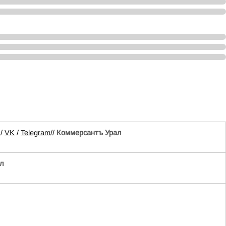
/
VK
/
Telegram
//
Коммерсантъ Урал
л