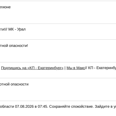
егионе
ти!//
МК - Урал
тной опасности!
и
Подпишись на «КП - Екатеринбург»
|
Мы в Maкс
//
КП - Екатеринб
отной опасности
ти 07.08.2026 в 07:45. Сохраняйте спокойствие. Зайдите в ук