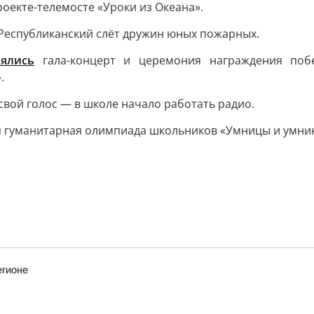
екте-телемосте «Уроки из Океана».
Республиканский слёт дружин юных пожарных.
оялись
гала-концерт и церемония награждения побе
.
свой голос — в школе начало работать радио.
 гуманитарная олимпиада школьников «Умницы и умни
егионе