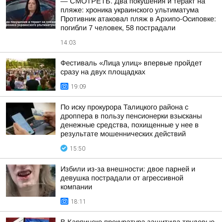
— СМОТРЕТЬ. Два покушения и теракт на
пляже: хроника украинского ультиматума
Противник атаковал пляж в Архипо-Осиповке:
погибли 7 человек, 58 пострадали
14:03
Фестиваль «Лица улиц» впервые пройдет
сразу на двух площадках
19:09
По иску прокурора Талицкого района с
дроппера в пользу пенсионерки взысканы
денежные средства, похищенные у нее в
результате мошеннических действий
15:50
Избили из-за внешности: двое парней и
девушка пострадали от агрессивной
компании
18:11