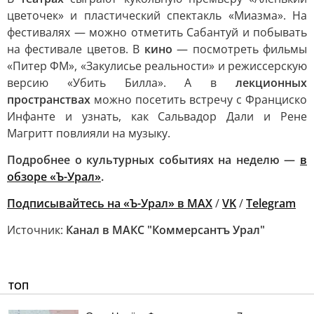
цветочек» и пластический спектакль «Миазма». На
фестивалях — можно отметить Сабантуй и побывать
на фестивале цветов. В
кино
— посмотреть фильмы
«Питер ФМ», «Закулисье реальности» и режиссерскую
версию «Убить Билла». А в
лекционных
пространствах
можно посетить встречу с Франциско
Инфанте и узнать, как Сальвадор Дали и Рене
Магритт повлияли на музыку.
Подробнее о культурных событиях на неделю —
в
обзоре «Ъ-Урал»
.
Подписывайтесь на «Ъ-Урал» в MAX
/
VK
/
Telegram
Источник:
Канал в МАКС "Коммерсантъ Урал"
ТОП