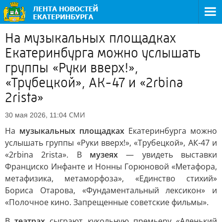
На музыкальных площадках
Екатеринбурга можно услышать
группы «Руки вверх!»,
«Трубецкой», АК-47 и «2rbina
2rista»
СМИ
30 мая 2026, 11:04
На
музыкальных площадках
Екатеринбурга можно
услышать группы «Руки вверх!», «Трубецкой», АК-47 и
«2rbina 2rista». В
музеях
— увидеть выставки
Франциско Инфанте и Нонны Горюновой «Метафора,
метафизика, метаморфоза», «Единство стихий»
Бориса Отарова, «Фундаментальный лексикон» и
«Полочное кино. Запрещенные советские фильмы».
В
театрах
сыграют кукольную премьеру «Аленький