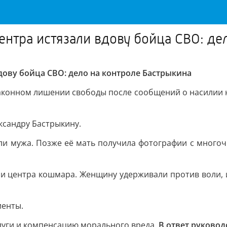
ентра истязали вдову бойца СВО: де
дову бойца СВО: дело на контроле Бастрыкина
законном лишении свободы после сообщений о насилии 
ксандру Бастрыкину.
и мужа. Позже её мать получила фотографии с многоч
 центра кошмара. Женщину удерживали против воли, из
иенты.
луги и компенсацию морального вреда.
В ответ руковод