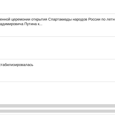
венной церемонии открытия Спартакиады народов России по лет
димировича Путина к...
 стабилизировалась