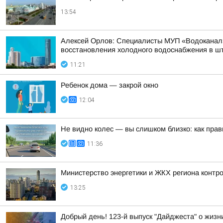
13:54
Алексей Орлов: Специалисты МУП «Водоканал»
восстановления холодного водоснабжения в шт
11:21
Ребенок дома — закрой окно
12:04
Не видно колес — вы слишком близко: как пра
11:36
Министерство энергетики и ЖКХ региона контр
13:25
Добрый день! 123-й выпуск "Дайджеста" о жизн