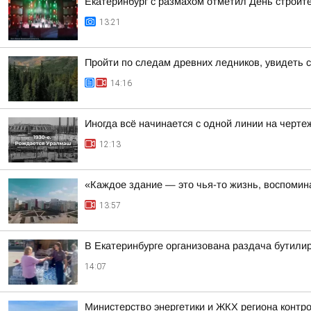
Екатеринбург с размахом отметил День строит
13:21
Пройти по следам древних ледников, увидеть 
14:16
Иногда всё начинается с одной линии на черте
12:13
«Каждое здание — это чья-то жизнь, воспомин
13:57
В Екатеринбурге организована раздача бутили
14:07
Министерство энергетики и ЖКХ региона контр