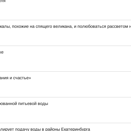
еля
скалы, похожие на спящего великана, и полюбоваться рассветом 
же
ания и счастье»
рованной питьевой воды
олирует подачу воды в районы Екатеринбурга