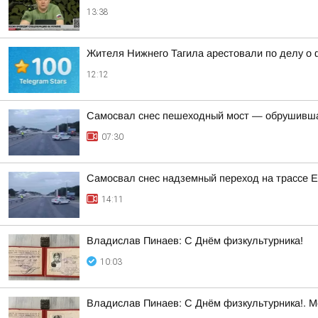
13:38
Жителя Нижнего Тагила арестовали по делу о 
12:12
Самосвал снес пешеходный мост — обрушивша
07:30
Самосвал снес надземный переход на трассе 
14:11
Владислав Пинаев: С Днём физкультурника!
10:03
Владислав Пинаев: С Днём физкультурника!. 