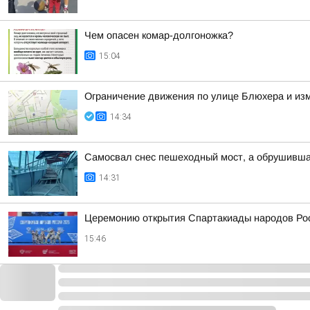
Чем опасен комар-долгоножка?
15:04
Ограничение движения по улице Блюхера и из
14:34
Самосвал снес пешеходный мост, а обрушивша
14:31
Церемонию открытия Спартакиады народов Рос
15:46