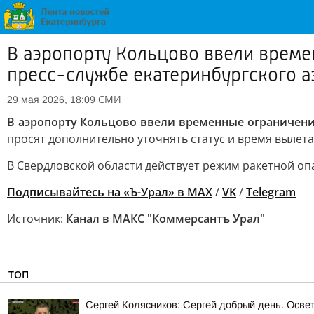
В аэропорту Кольцово ввели време
пресс-службе екатеринбургского а
СМИ
29 мая 2026, 18:09
В аэропорту Кольцово ввели временные ограничени
просят дополнительно уточнять статус и время вылета
В Свердловской области действует режим ракетной оп
Подписывайтесь на «Ъ-Урал» в MAX
/
VK
/
Telegram
Источник:
Канал в МАКС "Коммерсантъ Урал"
ТОП
Сергей Колясников: Сергей добрый день. Осве