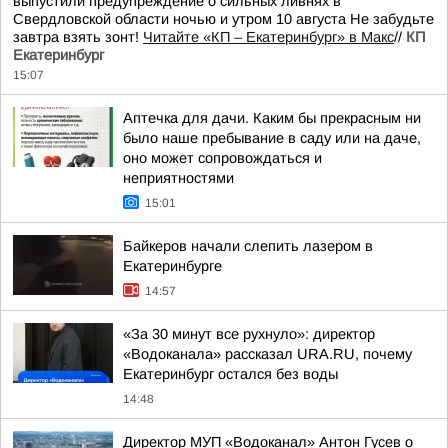
выпустили предупреждение о сильных ливнях в
Свердловской области ночью и утром 10 августа Не забудьте
завтра взять зонт!
Читайте «КП – Екатеринбург» в Макс
//
КП
Екатеринбург
15:07
Аптечка для дачи. Каким бы прекрасным ни
было наше пребывание в саду или на даче,
оно может сопровождаться и
неприятностями
15:01
Байкеров начали слепить лазером в
Екатеринбурге
14:57
«За 30 минут все рухнуло»: директор
«Водоканала» рассказал URA.RU, почему
Екатеринбург остался без воды
14:48
Директор МУП «Водоканал» Антон Гусев о