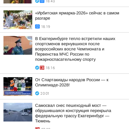
18:43
«Ирбитская ярмарка-2026» сейчас в самом
разгаре
18:19
В Екатеринбурге тепло встретили наших
спортсменов вернувшихся после
всероссийских восле Чемпионата и
Первенства МЧС России по
пожарноспасательному спорту
18:16
От Спартакиады народов России — к
Олимпиаде-2028!
20:01
Самосвал снес пешеходный мост —
обрушившаяся конструкция перекрыла
федеральную трассу Екатеринбург —
Тюмень