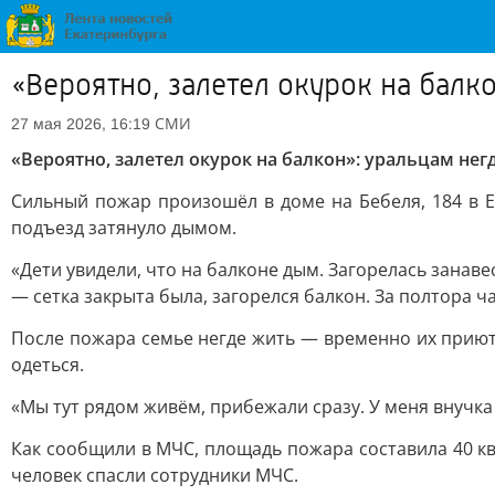
«Вероятно, залетел окурок на балк
СМИ
27 мая 2026, 16:19
«Вероятно, залетел окурок на балкон»: уральцам нег
Сильный пожар произошёл в доме на Бебеля, 184 в Е
подъезд затянуло дымом.
«Дети увидели, что на балконе дым. Загорелась занаве
— сетка закрыта была, загорелся балкон. За полтора ч
После пожара семье негде жить — временно их приюти
одеться.
«Мы тут рядом живём, прибежали сразу. У меня внучка
Как сообщили в МЧС, площадь пожара составила 40 кв
человек спасли сотрудники МЧС.