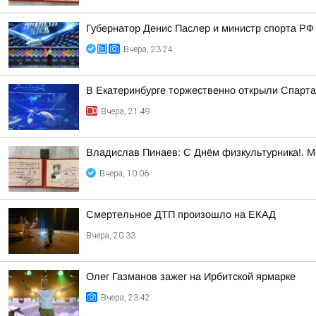
Губернатор Денис Паслер и министр спорта РФ
Вчера, 23:24
В Екатеринбурге торжественно открыли Спарта
Вчера, 21:49
Владислав Пинаев: С Днём физкультурника!. 
Вчера, 10:06
Смертельное ДТП произошло на ЕКАД
Вчера, 20:33
Олег Газманов зажег на Ирбитской ярмарке
Вчера, 23:42