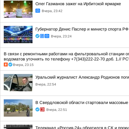
Олег Газманов зажег на Ирбитской ярмарке
Вчера, 23:42
Губернатор Денис Паслер и министр спорта РФ
Вчера, 23:24
В связи с ремонтными работами на фильтровальной станции ог
водоматов уточнять по телефону +7(343)222-22-70 доб. 1.//
РС
Вчера, 23:15
Уральский журналист Александр Родионов пог
Вчера, 22:54
В Свердловской области стартовали массовые 
Вчера, 22:51
Телеканал «Россия-24» обратился в СК и проку