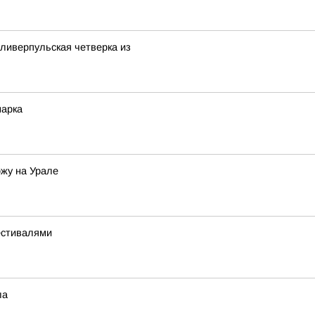
 ливерпульская четверка из
марка
ожу на Урале
естивалями
ла