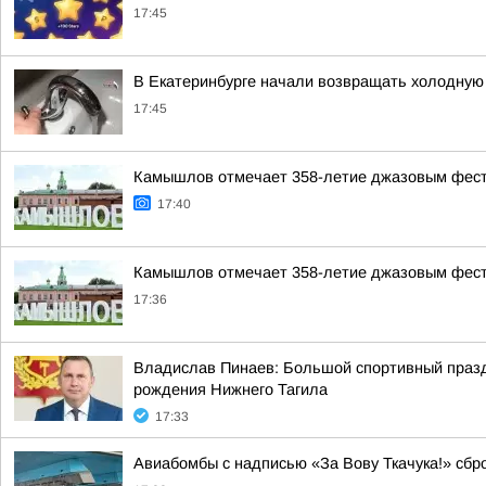
17:45
В Екатеринбурге начали возвращать холодную 
17:45
Камышлов отмечает 358-летие джазовым фес
17:40
Камышлов отмечает 358-летие джазовым фес
17:36
Владислав Пинаев: Большой спортивный празд
рождения Нижнего Тагила
17:33
Авиабомбы с надписью «За Вову Ткачука!» сбр