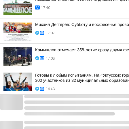
17:40
Михаил Дегтярёв: Субботу и воскресенье пров
17:07
Камышлов отмечает 358-летие сразу двумя ф
17:03
Готовы к любым испытаниям. На «Уктусских го
300 участников из 32 муниципальных образован
16:43