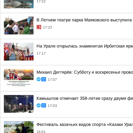
17:22
В Летнем театре парка Маяковского выступила
17:22
На Урале открылась знаменитая Ирбитская яр
17:17
Михаил Дегтярёв: Субботу и воскресенье пров
17:07
Камышлов отмечает 358-летие сразу двумя ф
17:03
Фестиваль казачьих видов спорта «Казаки Ура
16:51