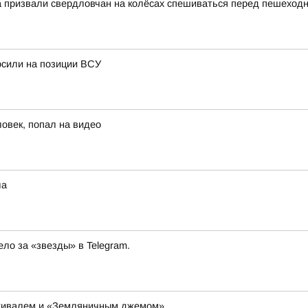
на призвали свердловчан на колёсах спешиваться перед пешехо
осили на позиции ВСУ
ловек, попал на видео
ла
ло за «звезды» в Telegram.
тивалем и «Земляничным джемом»