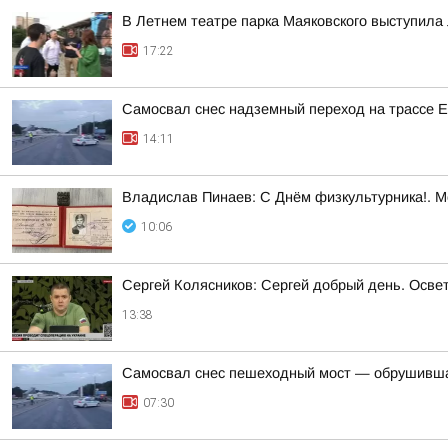
В Летнем театре парка Маяковского выступила 
17:22
Самосвал снес надземный переход на трассе 
14:11
Владислав Пинаев: С Днём физкультурника!. 
10:06
Сергей Колясников: Сергей добрый день. Осве
13:38
Самосвал снес пешеходный мост — обрушивша
07:30