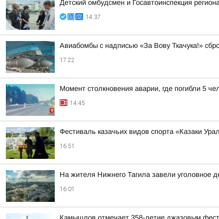
Детский омбудсмен и Госавтоинспекция регио
14:37
Авиабомбы с надписью «За Вову Ткачука!» сбр
17:22
Момент столкновения аварии, где погибли 5 че
14:45
Фестиваль казачьих видов спорта «Казаки Ура
16:51
На жителя Нижнего Тагила завели уголовное де
16:01
Камышлов отмечает 358-летие джазовым фес