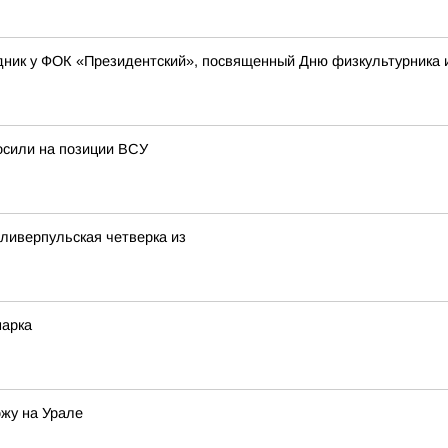
ник у ФОК «Президентский», посвященный Дню физкультурника и
осили на позиции ВСУ
 ливерпульская четверка из
марка
ожу на Урале