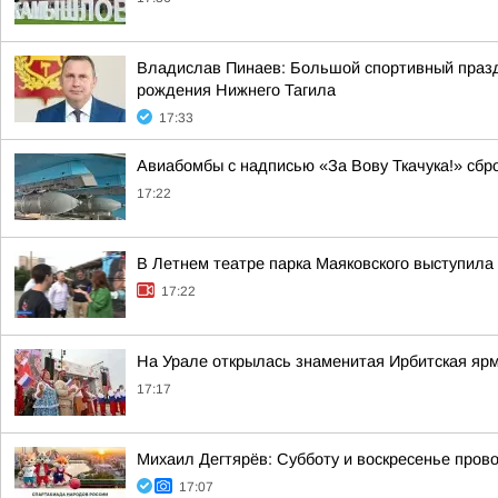
Владислав Пинаев: Большой спортивный празд
рождения Нижнего Тагила
17:33
Авиабомбы с надписью «За Вову Ткачука!» сбр
17:22
В Летнем театре парка Маяковского выступила
17:22
На Урале открылась знаменитая Ирбитская яр
17:17
Михаил Дегтярёв: Субботу и воскресенье пров
17:07