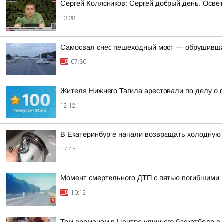
Сергей Колясников: Сергей добрый день. Осве
13:38
Самосвал снес пешеходный мост — обрушивша
07:30
Жителя Нижнего Тагила арестовали по делу о 
12:12
В Екатеринбурге начали возвращать холодную 
17:45
Момент смертельного ДТП с пятью погибшими 
10:12
Тем временем в Центре уличного баскетбола в 