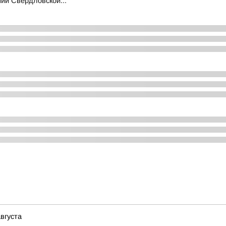
ий Свердловской...
вгуста