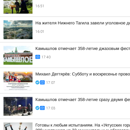
16:51
На жителя Нижнего Тагила завели уголовное де
16:01
Камышлов отмечает 358-летие джазовым фес
17:40
Михаил Дегтярёв: Субботу и воскресенье пров
17:07
Камышлов отмечает 358-летие сразу двумя ф
17:03
Готовы к любым испытаниям. На «Уктусских го