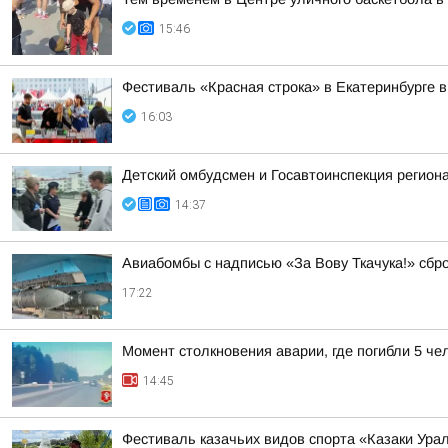
15:46
Фестиваль «Красная строка» в Екатеринбурге в
16:03
Детский омбудсмен и Госавтоинспекция регио
14:37
Авиабомбы с надписью «За Вову Ткачука!» сбр
17:22
Момент столкновения аварии, где погибли 5 че
14:45
Фестиваль казачьих видов спорта «Казаки Ура