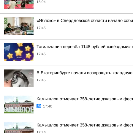
18:04
«Яблоко» в Свердловской области начало соби
17:45
Тагильчанин перевёл 1148 рублей «звёздами» 
17:45
В Екатеринбурге начали возвращать холодную 
17:45
Камышлов отмечает 358-летие джазовым фес
17:40
Камышлов отмечает 358-летие джазовым фес
17:36