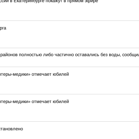
сии в Екатеринбурге покажут в прямом эфире
рга
 районов полностью либо частично оставались без воды, сообщил
нтеры-медики» отмечает юбилей
нтеры-медики» отмечает юбилей
становлено