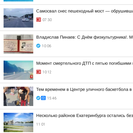
Самосвал снес пешеходный мост — обрушивша
07:30
Владислав Пинаев: С Днём физкультурника!. 
10:06
Момент смертельного ДТП с пятью погибшими 
10:12
Тем временем в Центре уличного баскетбола в 
15:46
Несколько районов Екатеринбурга остались без
11:01