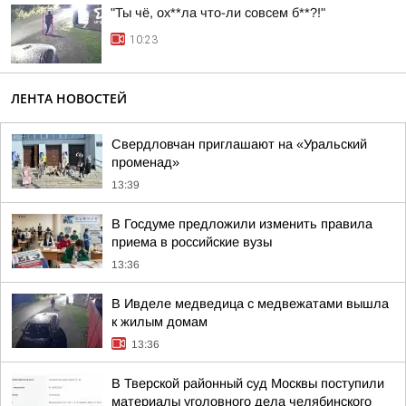
"Ты чё, ох**ла что-ли совсем б**?!"
10:23
ЛЕНТА НОВОСТЕЙ
Свердловчан приглашают на «Уральский
променад»
13:39
В Госдуме предложили изменить правила
приема в российские вузы
13:36
В Ивделе медведица с медвежатами вышла
к жилым домам
13:36
В Тверской районный суд Москвы поступили
материалы уголовного дела челябинского