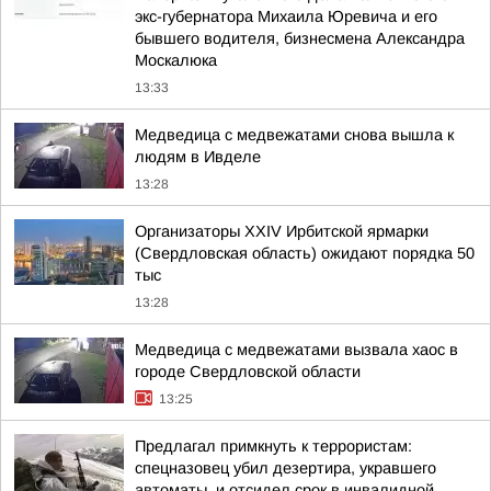
экс-губернатора Михаила Юревича и его
бывшего водителя, бизнесмена Александра
Москалюка
13:33
Медведица с медвежатами снова вышла к
людям в Ивделе
13:28
Организаторы XXIV Ирбитской ярмарки
(Свердловская область) ожидают порядка 50
тыс
13:28
Медведица с медвежатами вызвала хаос в
городе Свердловской области
13:25
Предлагал примкнуть к террористам:
спецназовец убил дезертира, укравшего
автоматы, и отсидел срок в инвалидной